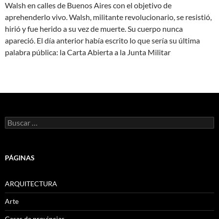
Walsh en calles de Buenos Aires con el objetivo de
aprehenderlo vivo. Walsh, militante revolucionario, se resistió,
hirió y fue herido a su vez de muerte. Su cuerpo nunca
apareció. El día anterior había escrito lo que sería su última
palabra pública: la Carta Abierta a la Junta Militar
Buscar:
PÁGINAS
ARQUITECTURA
Arte
Casas de provincias