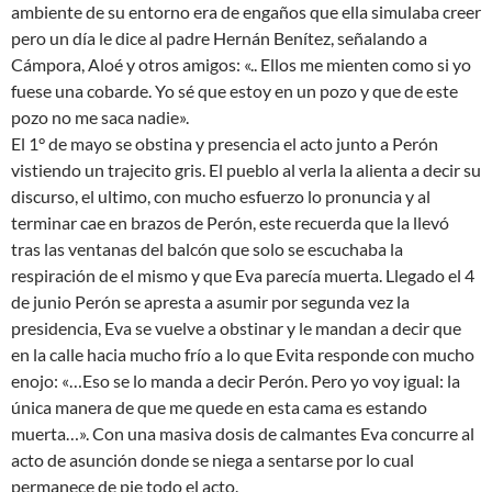
ambiente de su entorno era de engaños que ella simulaba creer
pero un día le dice al padre Hernán Benítez, señalando a
Cámpora, Aloé y otros amigos: «.. Ellos me mienten como si yo
fuese una cobarde. Yo sé que estoy en un pozo y que de este
pozo no me saca nadie».
El 1° de mayo se obstina y presencia el acto junto a Perón
vistiendo un trajecito gris. El pueblo al verla la alienta a decir su
discurso, el ultimo, con mucho esfuerzo lo pronuncia y al
terminar cae en brazos de Perón, este recuerda que la llevó
tras las ventanas del balcón que solo se escuchaba la
respiración de el mismo y que Eva parecía muerta. Llegado el 4
de junio Perón se apresta a asumir por segunda vez la
presidencia, Eva se vuelve a obstinar y le mandan a decir que
en la calle hacia mucho frío a lo que Evita responde con mucho
enojo: «…Eso se lo manda a decir Perón. Pero yo voy igual: la
única manera de que me quede en esta cama es estando
muerta…». Con una masiva dosis de calmantes Eva concurre al
acto de asunción donde se niega a sentarse por lo cual
permanece de pie todo el acto.