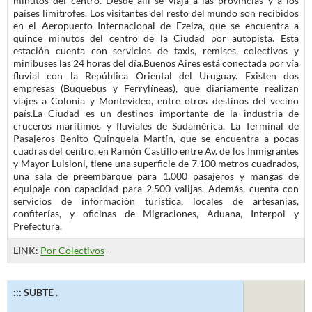
minutos del centro. Desde allí se viaja a las provincias y a los
países limítrofes. Los visitantes del resto del mundo son recibidos
en el Aeropuerto Internacional de Ezeiza, que se encuentra a
quince minutos del centro de la Ciudad por autopista. Esta
estación cuenta con servicios de taxis, remises, colectivos y
minibuses las 24 horas del día.Buenos Aires está conectada por vía
fluvial con la República Oriental del Uruguay. Existen dos
empresas (Buquebus y Ferrylíneas), que diariamente realizan
viajes a Colonia y Montevideo, entre otros destinos del vecino
país.La Ciudad es un destinos importante de la industria de
cruceros marítimos y fluviales de Sudamérica. La Terminal de
Pasajeros Benito Quinquela Martín, que se encuentra a pocas
cuadras del centro, en Ramón Castillo entre Av. de los Inmigrantes
y Mayor Luisioni, tiene una superficie de 7.100 metros cuadrados,
una sala de preembarque para 1.000 pasajeros y mangas de
equipaje con capacidad para 2.500 valijas. Además, cuenta con
servicios de información turística, locales de artesanías,
confiterías, y oficinas de Migraciones, Aduana, Interpol y
Prefectura.
LINK:
Por Colectivos
–
::: SUBTE
.