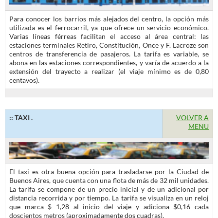
Para conocer los barrios más alejados del centro, la opción más
utilizada es el ferrocarril, ya que ofrece un servicio económico.
Varias líneas férreas facilitan el acceso al área central: las
estaciones terminales Retiro, Constitución, Once y F. Lacroze son
centros de transferencia de pasajeros. La tarifa es variable, se
abona en las estaciones correspondientes, y varía de acuerdo a la
extensión del trayecto a realizar (el viaje mínimo es de 0,80
centavos).
:: TAXI .
VOLVER A
MENU
El taxi es otra buena opción para trasladarse por la Ciudad de
Buenos Aires, que cuenta con una flota de más de 32 mil unidades.
La tarifa se compone de un precio inicial y de un adicional por
distancia recorrida y por tiempo. La tarifa se visualiza en un reloj
que marca $ 1,28 al inicio del viaje y adiciona $0,16 cada
doscientos metros (aproximadamente dos cuadras).