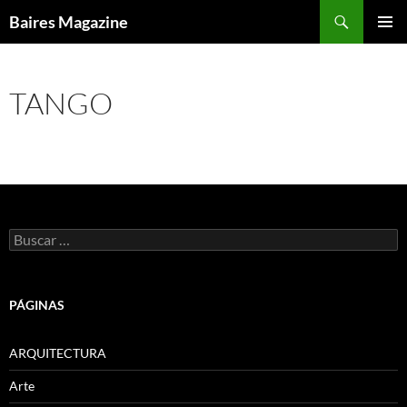
Saltar
Buscar
Baires Magazine
al
MENÚ
contenido
PRINCI
TANGO
Buscar:
PÁGINAS
ARQUITECTURA
Arte